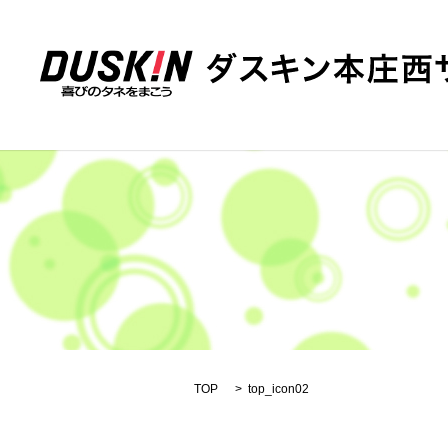
TOP
top_icon02